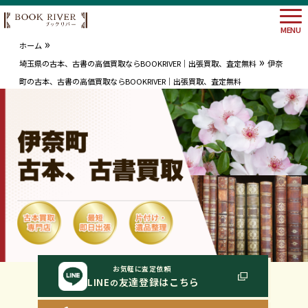
MENU
»
ホーム
»
埼玉県の古本、古書の高価買取ならBOOKRIVER｜出張買取、査定無料
伊奈
町の古本、古書の高価買取ならBOOKRIVER｜出張買取、査定無料
大阪府
埼玉県
神奈川
東京都
お気軽に査定依頼
LINE
友達登録はこちら
の