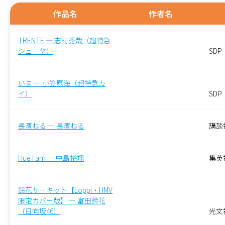
作品名
作者名
TRENTE — 志村秀哉（超特急
シューヤ）
SDP
いま — 小笠原海（超特急カ
イ）
SDP
長濱ねる — 長濱ねる
講談
Hue I am — 中島裕翔
集英
鈴花サーキット【Loppi・HMV
限定カバー版】 — 富田鈴花
（日向坂46）
光文