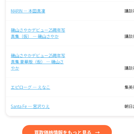
MARIN — 本田真凜
講談
磯山さやかデビュー25周年写
真集（仮） — 磯山さやか
‎講談
磯山さやかデビュー25周年写
真集 豪華版（仮） — 磯山さ
やか
講談
エピローグ — えなこ
集英
Santa Fe — 宮沢りえ
朝日
買取価格情報をもっと見る