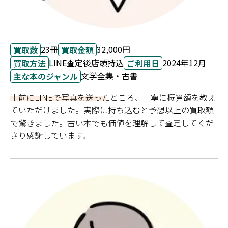
23冊
32,000円
買取数
買取金額
LINE査定後店頭持込
2024年12月
買取方法
ご利用日
文学全集・古書
主な本のジャンル
事前にLINEで写真を送ったところ、丁寧に概算額を教え
ていただけました。実際に持ち込むと予想以上の買取額
で驚きました。古い本でも価値を理解して査定してくだ
さり感謝しています。