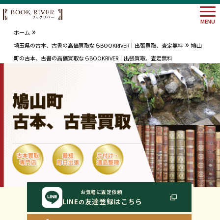
MENU
»
ホーム
»
埼玉県の古本、古書の高価買取ならBOOKRIVER｜出張買取、査定無料
鳩山
町の古本、古書の高価買取ならBOOKRIVER｜出張買取、査定無料
大阪府
埼玉県
神奈川
東京都
お気軽に査定依頼
LINE
友達登録はこちら
の