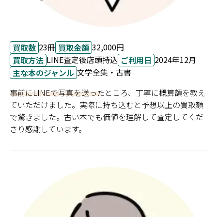
23冊
32,000円
買取数
買取金額
LINE査定後店頭持込
2024年12月
買取方法
ご利用日
文学全集・古書
主な本のジャンル
事前にLINEで写真を送ったところ、丁寧に概算額を教え
ていただけました。実際に持ち込むと予想以上の買取額
で驚きました。古い本でも価値を理解して査定してくだ
さり感謝しています。