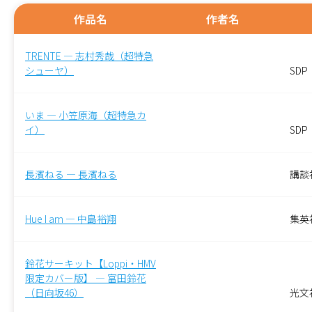
作品名
作者名
TRENTE — 志村秀哉（超特急
シューヤ）
SDP
いま — 小笠原海（超特急カ
イ）
SDP
長濱ねる — 長濱ねる
講談
Hue I am — 中島裕翔
集英
鈴花サーキット【Loppi・HMV
限定カバー版】 — 富田鈴花
（日向坂46）
光文