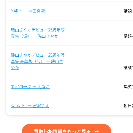
MARIN — 本田真凜
講談
磯山さやかデビュー25周年写
真集（仮） — 磯山さやか
‎講談
磯山さやかデビュー25周年写
真集 豪華版（仮） — 磯山さ
やか
講談
エピローグ — えなこ
集英
Santa Fe — 宮沢りえ
朝日
買取価格情報をもっと見る