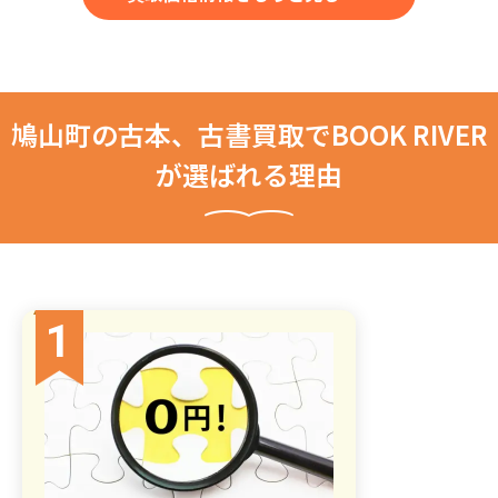
鳩山町の古本、古書買取でBOOK RIVER
が選ばれる理由
1