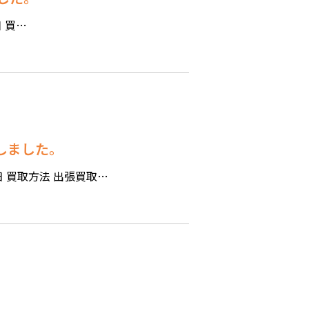
日 買…
しました。
日 買取方法 出張買取…