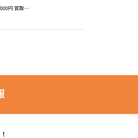
000円 買取…
報
ら！