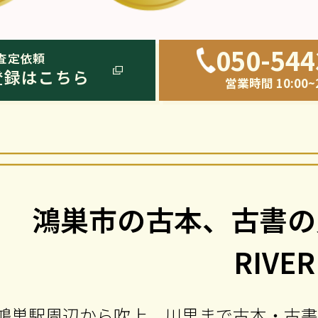
050-544
査定依頼
登録はこちら
営業時間 10:00~2
鴻巣市の古本、古書の買
RIVER
鴻巣駅周辺から吹上、川里まで古本・古