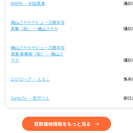
MARIN — 本田真凜
講談
磯山さやかデビュー25周年写
真集（仮） — 磯山さやか
‎講談
磯山さやかデビュー25周年写
真集 豪華版（仮） — 磯山さ
やか
講談
エピローグ — えなこ
集英
Santa Fe — 宮沢りえ
朝日
買取価格情報をもっと見る