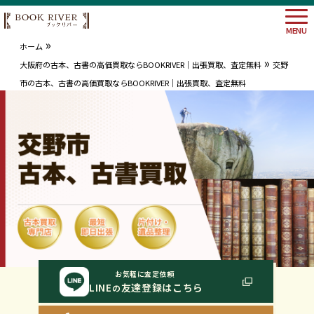
MENU
»
ホーム
»
大阪府の古本、古書の高価買取ならBOOKRIVER｜出張買取、査定無料
交野
市の古本、古書の高価買取ならBOOKRIVER｜出張買取、査定無料
大阪府
埼玉県
神奈川
東京都
お気軽に査定依頼
LINE
友達登録はこちら
の