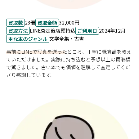
23冊
32,000円
買取数
買取金額
LINE査定後店頭持込
2024年12月
買取方法
ご利用日
文学全集・古書
主な本のジャンル
事前にLINEで写真を送ったところ、丁寧に概算額を教え
ていただけました。実際に持ち込むと予想以上の買取額
で驚きました。古い本でも価値を理解して査定してくだ
さり感謝しています。