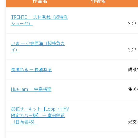
作品名
作者名
TRENTE — 志村秀哉（超特急
シューヤ）
SDP
いま — 小笠原海（超特急カ
イ）
SDP
長濱ねる — 長濱ねる
講談
Hue I am — 中島裕翔
集英
鈴花サーキット【Loppi・HMV
限定カバー版】 — 富田鈴花
（日向坂46）
光文