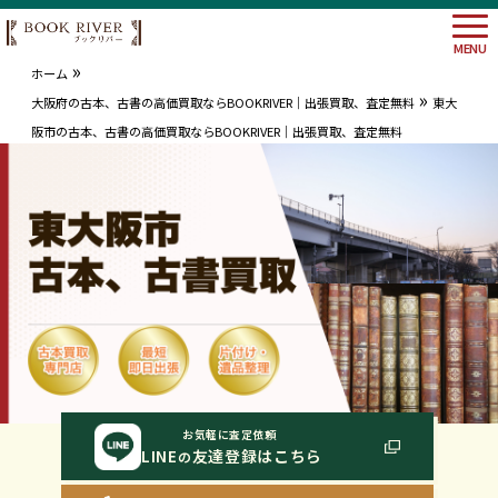
MENU
»
ホーム
»
大阪府の古本、古書の高価買取ならBOOKRIVER｜出張買取、査定無料
東大
阪市の古本、古書の高価買取ならBOOKRIVER｜出張買取、査定無料
大阪府
埼玉県
神奈川
東京都
お気軽に査定依頼
LINE
友達登録はこちら
の