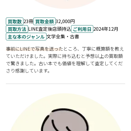
23冊
32,000円
買取数
買取金額
LINE査定後店頭持込
2024年12月
買取方法
ご利用日
文学全集・古書
主な本のジャンル
事前にLINEで写真を送ったところ、丁寧に概算額を教え
ていただけました。実際に持ち込むと予想以上の買取額
で驚きました。古い本でも価値を理解して査定してくだ
さり感謝しています。