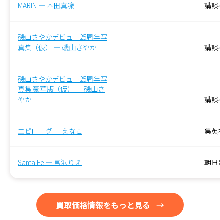
MARIN — 本田真凜
講談
磯山さやかデビュー25周年写
真集（仮） — 磯山さやか
‎講談
磯山さやかデビュー25周年写
真集 豪華版（仮） — 磯山さ
やか
講談
エピローグ — えなこ
集英
Santa Fe — 宮沢りえ
朝日
買取価格情報をもっと見る