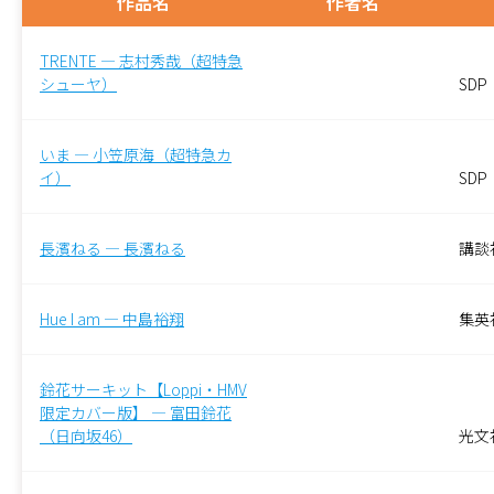
作品名
作者名
TRENTE — 志村秀哉（超特急
シューヤ）
SDP
いま — 小笠原海（超特急カ
イ）
SDP
長濱ねる — 長濱ねる
講談
Hue I am — 中島裕翔
集英
鈴花サーキット【Loppi・HMV
限定カバー版】 — 富田鈴花
（日向坂46）
光文