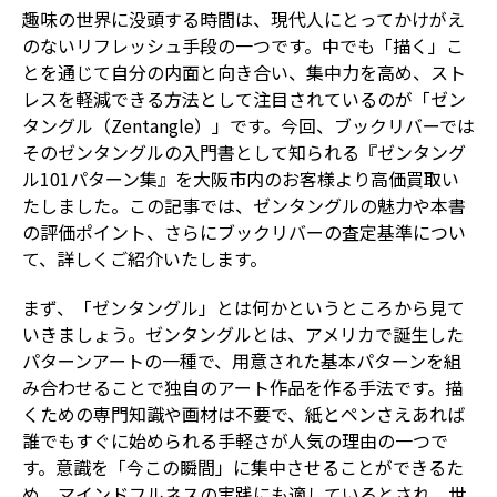
趣味の世界に没頭する時間は、現代人にとってかけがえ
のないリフレッシュ手段の一つです。中でも「描く」こ
とを通じて自分の内面と向き合い、集中力を高め、スト
レスを軽減できる方法として注目されているのが「ゼン
タングル（Zentangle）」です。今回、ブックリバーでは
そのゼンタングルの入門書として知られる『ゼンタング
ル101パターン集』を大阪市内のお客様より高価買取い
たしました。この記事では、ゼンタングルの魅力や本書
の評価ポイント、さらにブックリバーの査定基準につい
て、詳しくご紹介いたします。
まず、「ゼンタングル」とは何かというところから見て
いきましょう。ゼンタングルとは、アメリカで誕生した
パターンアートの一種で、用意された基本パターンを組
み合わせることで独自のアート作品を作る手法です。描
くための専門知識や画材は不要で、紙とペンさえあれば
誰でもすぐに始められる手軽さが人気の理由の一つで
す。意識を「今この瞬間」に集中させることができるた
め、マインドフルネスの実践にも適しているとされ、世