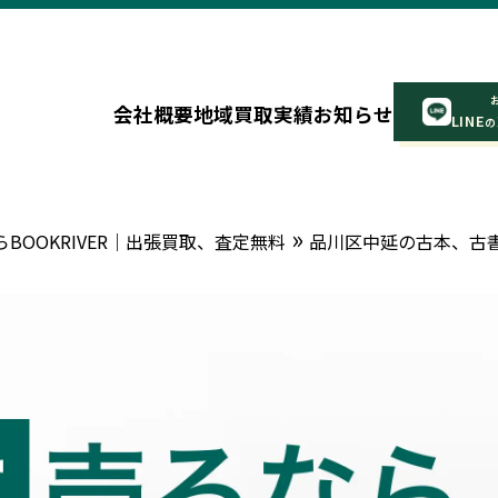
会社概要
地域
買取実績
お知らせ
LINE
の
»
OOKRIVER｜出張買取、査定無料
品川区中延の古本、古書