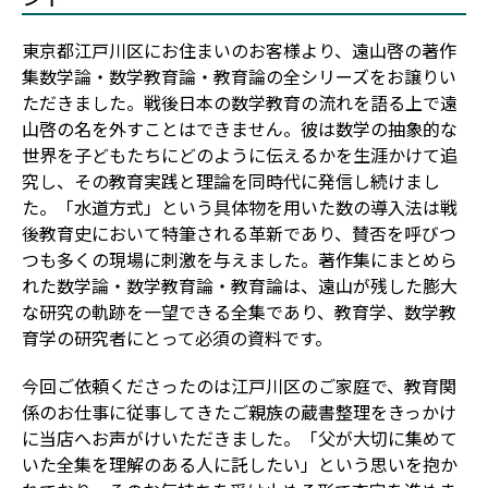
東京都江戸川区にお住まいのお客様より、遠山啓の著作
集――数学論・数学教育論・教育論の全シリーズをお譲りい
ただきました。戦後日本の数学教育の流れを語る上で遠
山啓の名を外すことはできません。彼は数学の抽象的な
世界を子どもたちにどのように伝えるかを生涯かけて追
究し、その教育実践と理論を同時代に発信し続けまし
た。「水道方式」という具体物を用いた数の導入法は戦
後教育史において特筆される革新であり、賛否を呼びつ
つも多くの現場に刺激を与えました。著作集にまとめら
れた数学論・数学教育論・教育論は、遠山が残した膨大
な研究の軌跡を一望できる全集であり、教育学、数学教
育学の研究者にとって必須の資料です。
今回ご依頼くださったのは江戸川区のご家庭で、教育関
係のお仕事に従事してきたご親族の蔵書整理をきっかけ
に当店へお声がけいただきました。「父が大切に集めて
いた全集を理解のある人に託したい」という思いを抱か