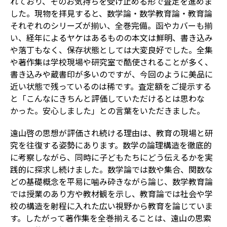
れており、そのお気持ちを受け止める形で査定を進めま
した。現物を拝見すると、数学論・数学教育論・教育論
それぞれのシリーズが揃い、全巻完備。函やカバーも揃
い、経年によるヤケはあるものの本文は鮮明、書き込み
や落丁もなく、保存状態としては大変良好でした。全集
や著作集は学校現場や研究室で酷使されることが多く、
書き込みや蔵書印が多いのですが、今回のように美品に
近い状態で残っているのは稀です。査定額をご提示する
と「こんなにきちんと評価していただけるとは思わな
かった。安心しました」との言葉をいただきました。
遠山啓の思想が評価され続ける理由は、教育の現場と研
究を往復する姿勢にあります。数学の論理構造を徹底的
に考察しながら、同時に子どもたちにどう伝えるかを実
践的に探求し続けました。数学論では数や集合、関数な
どの基礎概念を平易に噛み砕きながら論じ、数学教育論
では授業のあり方や教材観を示し、教育論では社会や学
校の構造を射程に入れた広い視野から教育を論じていま
す。したがって著作集を全巻揃えることは、遠山の思索