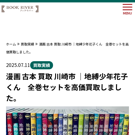
MENU
»
»
ホーム
買取実績
漫画 古本 買取 川崎市 ｜地縛少年花子くん 全巻セットを高
大阪府
価買取しました。
埼玉県
神奈川
2025.07.11
買取実績
東京都
漫画 古本 買取 川崎市 ｜地縛少年花子
くん 全巻セットを高価買取しまし
た。