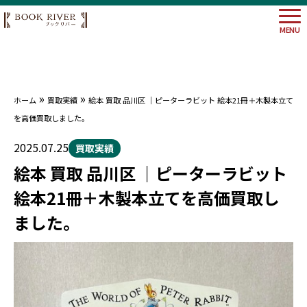
MENU
»
»
ホーム
買取実績
絵本 買取 品川区 ｜ピーターラビット 絵本21冊＋木製本立て
大阪府
を高価買取しました。
埼玉県
神奈川
2025.07.25
買取実績
東京都
絵本 買取 品川区 ｜ピーターラビット
絵本21冊＋木製本立てを高価買取し
ました。