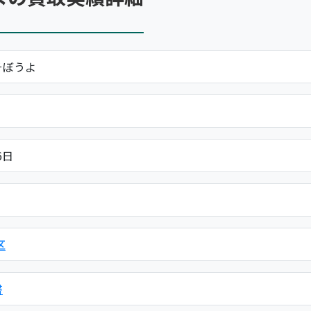
そぼうよ
6日
区
書