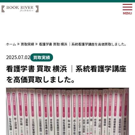
MENU
»
»
ホーム
買取実績
看護学書 買取 横浜 ｜系統看護学講座を高価買取しました。
大阪府
埼玉県
2025.07.02
買取実績
神奈川
看護学書 買取 横浜 ｜系統看護学講座
東京都
を高価買取しました。