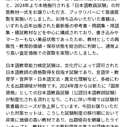
と、2024年より本格施行される「日本語教員試験」の対
策教材一式をお譲りいただき、ブックリバーにて高価買
取を実施いたしました。お持ち込みいただいた書籍は、
いずれも近年出版された最新版の参考書・問題集・用語
集・模試教材などを中心に構成されており、書き込みや
マーカーもない美品状態であったため、教材としての再
販性・教育的価値・保存状態を総合的に判断し、通常よ
り高い査定価格での買取を実現いたしました。
日本語教育能力検定試験は、文化庁によって認可された
日本語教師の資格取得を目指す試験であり、言語学・教
育学・音声学・日本語文法・異文化理解など、多岐にわ
たる出題領域が特徴です。2024年度からは新たに「国家
資格」としての日本語教員試験（公認日本語教師試験）
が制度化される流れとなり、これに伴い市場では試験対
策書籍のニーズが急上昇しています。今回お譲りいただ
いた対策セットは、こうした試験制度の移行期において
非常に価値の高い教材であり、出題傾向を網羅したライ
ンナップと、教材としての再利用性の高さが評価の決め