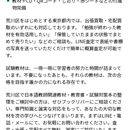
教材＋CD・QRコード・しおり・赤シートなどの付属
物完備
荒川区をはじめとする東京都内では、出張買取・宅配買
取のいずれにも対応しております。「勉強が終わった教
材を有効活用したい」「保管していたままの状態でまと
めて売りたい」などのご相談も、LINE査定で表紙や書棚
の写真を送っていただくだけで簡単に概算査定が可能で
す。
試験教材は、一冊一冊に学習者の努力と時間が詰まって
います。不要になったあとも、それらの教材は、次の合
格を目指す誰かの力になれる存在です。
荒川区で日本語教師関連教材・教育書・試験対策本の整
理をご検討中の方は、ぜひブックリバーにご相談くださ
い。専門知識と誠実な対応をもって、あなたの大切な教
材を次の学びへとつなげてまいります。まずはLINE・電
話・メールにて、お気軽にお問い合わせください。査
定・出張・宅配すべて無料。誠実にご対応いたします。