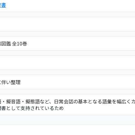
育書
図鑑 全10巻
に伴い整理
語・擬音語・擬態語など、日常会話の基本となる語彙を幅広く
門書として支持されているため