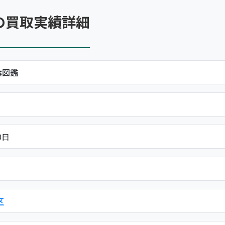
の買取実績詳細
葉図鑑
0日
区