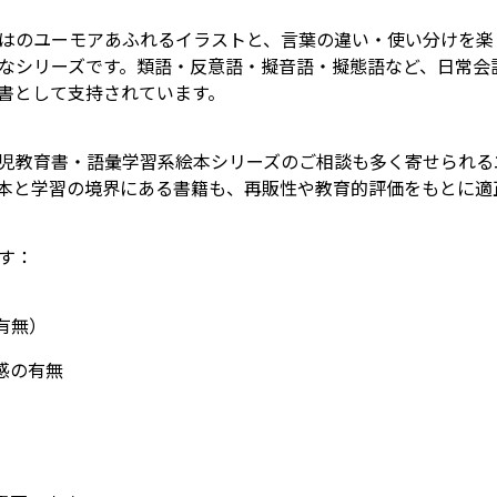
はのユーモアあふれるイラストと、言葉の違い・使い分けを楽
なシリーズです。類語・反意語・擬音語・擬態語など、日常会
書として支持されています。
児教育書・語彙学習系絵本シリーズのご相談も多く寄せられる
本と学習の境界にある書籍も、再販性や教育的評価をもとに適
す：
有無）
感の有無