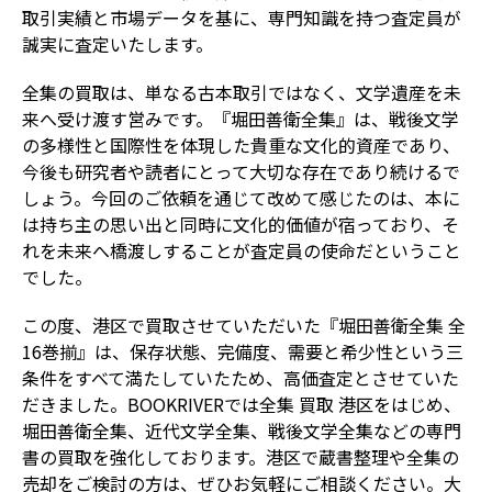
取引実績と市場データを基に、専門知識を持つ査定員が
誠実に査定いたします。
全集の買取は、単なる古本取引ではなく、文学遺産を未
来へ受け渡す営みです。『堀田善衛全集』は、戦後文学
の多様性と国際性を体現した貴重な文化的資産であり、
今後も研究者や読者にとって大切な存在であり続けるで
しょう。今回のご依頼を通じて改めて感じたのは、本に
は持ち主の思い出と同時に文化的価値が宿っており、そ
れを未来へ橋渡しすることが査定員の使命だということ
でした。
この度、港区で買取させていただいた『堀田善衛全集 全
16巻揃』は、保存状態、完備度、需要と希少性という三
条件をすべて満たしていたため、高価査定とさせていた
だきました。BOOKRIVERでは全集 買取 港区をはじめ、
堀田善衛全集、近代文学全集、戦後文学全集などの専門
書の買取を強化しております。港区で蔵書整理や全集の
売却をご検討の方は、ぜひお気軽にご相談ください。大