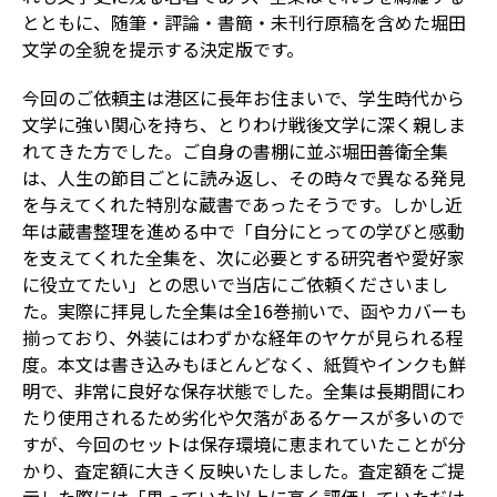
とともに、随筆・評論・書簡・未刊行原稿を含めた堀田
文学の全貌を提示する決定版です。
今回のご依頼主は港区に長年お住まいで、学生時代から
文学に強い関心を持ち、とりわけ戦後文学に深く親しま
れてきた方でした。ご自身の書棚に並ぶ堀田善衛全集
は、人生の節目ごとに読み返し、その時々で異なる発見
を与えてくれた特別な蔵書であったそうです。しかし近
年は蔵書整理を進める中で「自分にとっての学びと感動
を支えてくれた全集を、次に必要とする研究者や愛好家
に役立てたい」との思いで当店にご依頼くださいまし
た。実際に拝見した全集は全16巻揃いで、函やカバーも
揃っており、外装にはわずかな経年のヤケが見られる程
度。本文は書き込みもほとんどなく、紙質やインクも鮮
明で、非常に良好な保存状態でした。全集は長期間にわ
たり使用されるため劣化や欠落があるケースが多いので
すが、今回のセットは保存環境に恵まれていたことが分
かり、査定額に大きく反映いたしました。査定額をご提