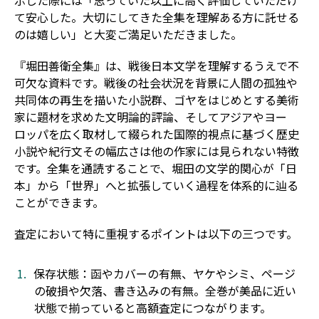
示した際には「思っていた以上に高く評価していただけ
て安心した。大切にしてきた全集を理解ある方に託せる
のは嬉しい」と大変ご満足いただきました。
『堀田善衛全集』は、戦後日本文学を理解するうえで不
可欠な資料です。戦後の社会状況を背景に人間の孤独や
共同体の再生を描いた小説群、ゴヤをはじめとする美術
家に題材を求めた文明論的評論、そしてアジアやヨー
ロッパを広く取材して綴られた国際的視点に基づく歴史
小説や紀行文――その幅広さは他の作家には見られない特徴
です。全集を通読することで、堀田の文学的関心が「日
本」から「世界」へと拡張していく過程を体系的に辿る
ことができます。
査定において特に重視するポイントは以下の三つです。
保存状態：函やカバーの有無、ヤケやシミ、ページ
の破損や欠落、書き込みの有無。全巻が美品に近い
状態で揃っていると高額査定につながります。