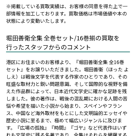
※掲載している買取実績は、お客様の同意を得た上で一
部情報を加工しております。買取価格は市場価値や本の
状態により変動いたします。
堀田善衛全集 全巻セット/16巻揃の買取を
行ったスタッフからのコメント
港区にお住まいのお客様より、『堀田善衛全集 全16巻
セット』をお譲りいただきました。堀田善衛（ほった よ
しえ）は戦後文学を代表する作家のひとりであり、その
旺盛な取材力と鋭い問題意識、そして国際的な視野を備
えた作品群によって、日本近代文学史に確かな足跡を残
しました。彼の著作は、戦後の混乱期における人間の苦
悩や希望を描いた小説から始まり、スペインやフラン
ス、中国など海外取材をもとにした文明論的エッセイや
歴史小説に至るまで、極めて幅広いジャンルに及びま
す。『広場の孤独』『時間』『ゴヤ』など代表作はいず
れも文学史に残る名著であり、全集はそれらを網羅する