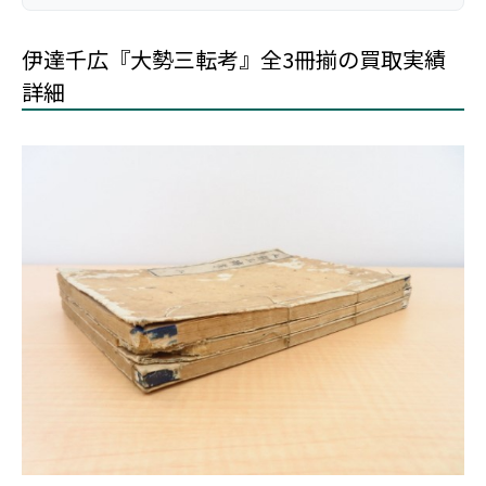
伊達千広『大勢三転考』全3冊揃の買取実績
詳細