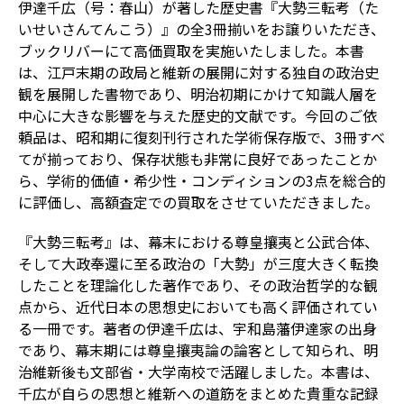
伊達千広（号：春山）が著した歴史書『大勢三転考（た
いせいさんてんこう）』の全3冊揃いをお譲りいただき、
ブックリバーにて高価買取を実施いたしました。本書
は、江戸末期の政局と維新の展開に対する独自の政治史
観を展開した書物であり、明治初期にかけて知識人層を
中心に大きな影響を与えた歴史的文献です。今回のご依
頼品は、昭和期に復刻刊行された学術保存版で、3冊すべ
てが揃っており、保存状態も非常に良好であったことか
ら、学術的価値・希少性・コンディションの3点を総合的
に評価し、高額査定での買取をさせていただきました。
『大勢三転考』は、幕末における尊皇攘夷と公武合体、
そして大政奉還に至る政治の「大勢」が三度大きく転換
したことを理論化した著作であり、その政治哲学的な観
点から、近代日本の思想史においても高く評価されてい
る一冊です。著者の伊達千広は、宇和島藩伊達家の出身
であり、幕末期には尊皇攘夷論の論客として知られ、明
治維新後も文部省・大学南校で活躍しました。本書は、
千広が自らの思想と維新への道筋をまとめた貴重な記録