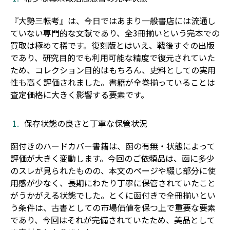
『大勢三転考』は、今日ではあまり一般書店には流通し
ていない専門的な文献であり、全3冊揃いという完本での
買取は極めて稀です。復刻版とはいえ、戦後すぐの出版
であり、研究目的でも利用可能な精度で復元されていた
ため、コレクション目的はもちろん、史料としての実用
性も高く評価されました。書籍が全巻揃っていることは
査定価格に大きく影響する要素です。
保存状態の良さと丁寧な保管状況
函付きのハードカバー書籍は、函の有無・状態によって
評価が大きく変動します。今回のご依頼品は、函に多少
のスレが見られたものの、本文のページや綴じ部分に使
用感が少なく、長期にわたり丁寧に保管されていたこと
がうかがえる状態でした。とくに函付きで全冊揃いとい
う条件は、古書としての市場価値を保つ上で重要な要素
であり、今回はそれが完備されていたため、美品として