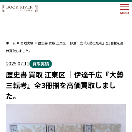
MENU
»
»
ホーム
買取実績
歴史書 買取 江東区 ｜伊達千広『大勢三転考』全3冊揃を高
大阪府
価買取しました。
埼玉県
神奈川
2025.07.11
買取実績
東京都
歴史書 買取 江東区 ｜伊達千広『大勢
三転考』全3冊揃を高価買取しまし
た。