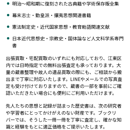
明治～昭和期に復刻された古典籍や学術保存版全集
幕末志士・勤皇派・攘夷思想関連書籍
憲法制定史・近代国家思想・教育勅語関連文献
日本近代思想史・宗教史・国体論など人文科学系専門
書
出張買取・宅配買取のいずれにも対応しており、江東区
内では日時指定での無料出張査定も承っております。大
量の蔵書整理や故人の遺品買取の際にも、ご相談から搬
出まで丁寧に対応いたします。LINEやメールでの写真査
定も受け付けておりますので、蔵書の一部を事前にご確
認いただきたい場合にも便利にご利用いただけます。
先人たちの思想と記録が詰まった歴史書は、次の研究者
や学習者にとってかけがえのない財産です。ブックリ
バーでは、そうした一冊一冊を丁寧に査定し、確かな知
識と経験をもとに適正価格をご提示いたします。