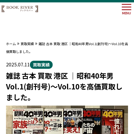
MENU
»
»
ホーム
買取実績
雑誌 古本 買取 港区 ｜昭和40年男Vol.1(創刊号)〜Vol.10を高
大阪府
価買取しました。
埼玉県
神奈川
2025.07.11
買取実績
東京都
雑誌 古本 買取 港区 ｜昭和40年男
Vol.1(創刊号)〜Vol.10を高価買取し
ました。