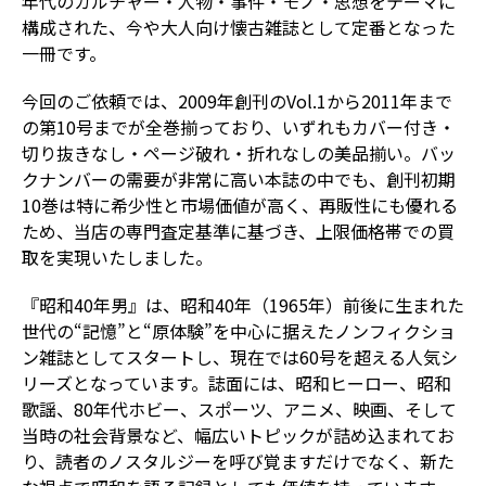
年代のカルチャー・人物・事件・モノ・思想をテーマに
構成された、今や大人向け懐古雑誌として定番となった
一冊です。
今回のご依頼では、2009年創刊のVol.1から2011年まで
の第10号までが全巻揃っており、いずれもカバー付き・
切り抜きなし・ページ破れ・折れなしの美品揃い。バッ
クナンバーの需要が非常に高い本誌の中でも、創刊初期
10巻は特に希少性と市場価値が高く、再販性にも優れる
ため、当店の専門査定基準に基づき、上限価格帯での買
取を実現いたしました。
『昭和40年男』は、昭和40年（1965年）前後に生まれた
世代の“記憶”と“原体験”を中心に据えたノンフィクショ
ン雑誌としてスタートし、現在では60号を超える人気シ
リーズとなっています。誌面には、昭和ヒーロー、昭和
歌謡、80年代ホビー、スポーツ、アニメ、映画、そして
当時の社会背景など、幅広いトピックが詰め込まれてお
り、読者のノスタルジーを呼び覚ますだけでなく、新た